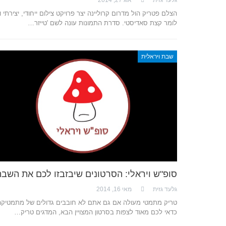
הצלם פטריק הול מדרום קרוליינה יצר פרויקט צילום ייחודי, יצירתי ו
לומר קצת סאדיסטי. סדרת התמונות עונה לשם 'טייזר…
שבת ויראלית
סופ"ש ויראלי: הסרטונים שיבזבזו לכם את השב
גלעד גזית
מאי 16, 2014
טריק מתמטי מעולה אם גם אתם לא חובבים גדולים של מתמטיקה
כדאי לכם מאוד לצפות בסרטון המצויין הבא, המדגים טריק…