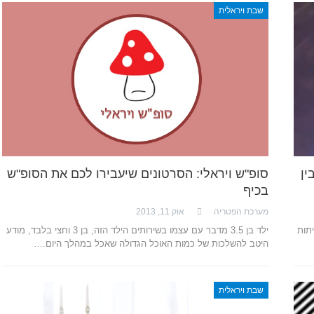
שבת ויראלית
 בין
סופ"ש ויראלי: הסרטונים שיעבירו לכם את הסופ"ש
בכיף
מערכת הפטריה
אוק 11, 2013
תות
ילד בן 3.5 מדבר עם עצמו בשירותים הילד הזה, בן 3 וחצי בלבד, מודע
היטב להשלכות של כמות האוכל הגדולה שאכל במהלך היום.…
שבת ויראלית