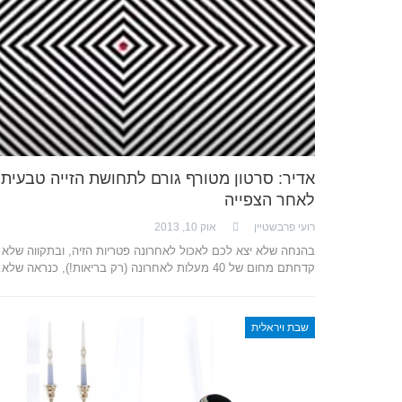
אדיר: סרטון מטורף גורם לתחושת הזייה טבעית
לאחר הצפייה
רועי פרבשטיין
אוק 10, 2013
בהנחה שלא יצא לכם לאכול לאחרונה פטריות הזיה, ובתקווה שלא
קדחתם מחום של 40 מעלות לאחרונה (רק בריאות!), כנראה שלא…
שבת ויראלית