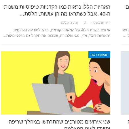
ם
האחיות הללו נראות כמו רקדניות טיפוסיות משנות
ה-40, אבל כשתראו מה הן עושות, הלסת…
רועי פרבשטיין
יונ 26, 2015
גיע
אי שם בשנות ה-40 של המאה הקודמת, פרצו לתודעה העולמית
ל,…
"האחיות רוס", אדי, מגי ואלמירה, שכבשו את הקהל גם בגלל יכולות…
תופעות רשת
שני אירועים מטורפים שהתרחשו במהלך שריפה
ותועדו לעיני המצלמה