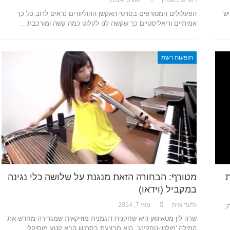
יש
הפעלולים המטורפים בסרטי האקשן ההוליוודים נראים לרוב כל כך
אמיתיים וריאליסטיים כך שקשה לנו לקלוט כמה קשה ומורכבת…
תופעות רשת
ת
מטורף: הבחורה הזאת מנגנת על שלושה כלי נגינה
במקביל (וידאו)
גלעד גזית
מאי 7, 2014
,
שרה לין מטאיוואן היא שחקנית-דוגמנית-מוזיקאית שמגדירה מחדש את
המילה 'מולטי-טסקינג'. היא מבצעת בסרטון הבא קטע מוסיקלי…