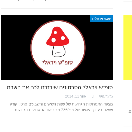
שבת ויראלית
סופ"ש ויראלי: הסרטונים שיבזבזו לכם את השבת
גלעד גזית
אפר 11, 2014
מצעד התסרוקות הגרועות של שנות השישים והשבעים סרטון קורע
שעלה בערוץ היוטיוב של 2869rjh מציג את התסרוקות הגרועות…
אמיים.