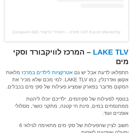
A post shared by לונה פארק – העמוד הרשמי (@lunapark.il)
LAKE TLV
– המרכז לוויקבורד וסקי
מים
תתפלאו לדעת אבל יש גם
אטרקציות לילדים במרכז
מלאות
אקשן ואדרנלין, כמו LAKE TLV. למי מכם שלא מכיר את
המקום מדובר בפארק שמציע פעילות של סקי מים בכבלים.
בנוסף לפעילות של סקיהמים, ילדיכם יוכלו ליהנות
ממתנפחים במים, פינת חי קטנה, מתקני כושר, מסלולי
אופניים ועוד.
חשוב לציין שהפעילות של סקי מים מתאימה לגילאי 6
ומעלה שיודעים לשחות.