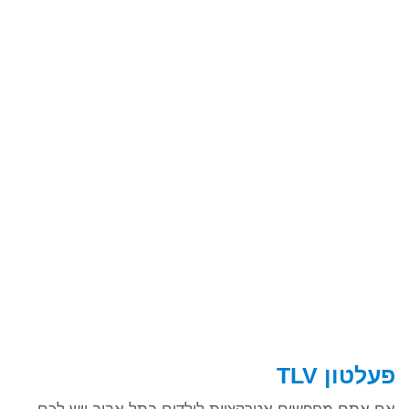
פעלטון TLV