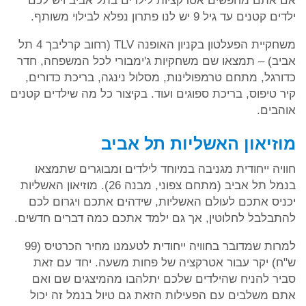
אם אתם מחפשים אטרקציות לילדים בתל אביב ויש לכם
ילדים קטנים עד גיל 9 יש לנו פתרון נפלא לבילוי משותף.
משחקיית הפעלטון בקניון האופנה TLV (רחוב קרליבך 4 תל
אביב) – תמצאו שם משחקיות ג'ימבורי לכל המשפחה, חדר
כדורגל, מתחם טרמפולינות, מסלול נינגה, בריכת כדורים,
קיר טיפוס, בריכת ספוגים ועוד. בקיצור כל מה שילדים קטנים
אוהבים.
מוזיאון האשליות תל אביב
חוויה ייחודית מגניבה במיוחד לילדים ומבוגרים שתמצאו
בנמל תל אביב (מתחם צפוני, מבנה 26). מוזיאון האשליות
יכניס אתכם לעולם האשליות, שידהים אתכם ויגרום לכם
להתבלבל לחלוטין, אך גם ילמד אתכם כמה דברים חדשים.
למרות שמדובר בחוויה ייחודית לטעמנו מחיר הכרטיס (99
ש"ח) יקר עבור אטרקציה של פחות משעה. יחד עם זאת
סביר להניח שהילדים שלכם יתלהבו מהמיצגים שם ואם
אתם משלבים עם הפעילות הזאת גם טיול בנמל זה יכול