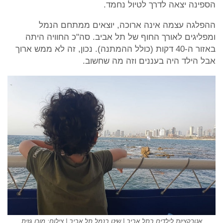
הספינה יצאה לדרך לטיול נחמד.
ההפלגה עצמה אינה ארוכה, יוצאים ממתחם הנמל
ומפליגים לאורך החוף של תל אביב. סה"כ החוויה היתה
באזור ה-40 דקות (כולל ההמתנה). נכון, זה לא ממש ארוך
אבל הילד היה בעננים וזה מה שחשוב.
אטרקציות לילדים בתל אביב | שיט בנמל תל אביב | צילום: מורן גזית