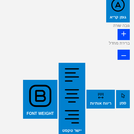
גופן קריא
גובה שורה
ברירת מחדל
סמן
ריווח אותיות
FONT WEIGHT
יישר טקסט