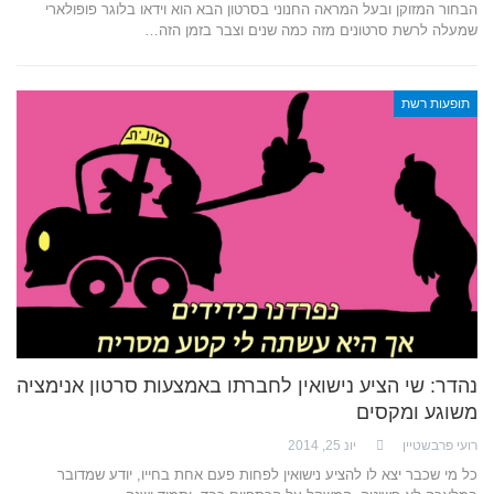
הבחור המזוקן ובעל המראה החנוני בסרטון הבא הוא וידאו בלוגר פופולארי
שמעלה לרשת סרטונים מזה כמה שנים וצבר בזמן הזה…
תופעות רשת
נהדר: שי הציע נישואין לחברתו באמצעות סרטון אנימציה
משוגע ומקסים
רועי פרבשטיין
יונ 25, 2014
כל מי שכבר יצא לו להציע נישואין לפחות פעם אחת בחייו, יודע שמדובר