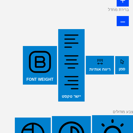
ברירת מחדל
סמן
ריווח אותיות
FONT WEIGHT
יישר טקסט
צבע מודולים