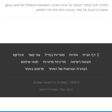
סיפרנו לכם מספר פעמים על ערוץ היוטיוב המשעשע והמומלץ של glove and
boots בכיכובם של צמד הבובות החביבות מריו ופאפא,…
דף הבית
אודות
פטריות במייל
צור קשר
אינדקס
תצוגת רשימה
מדיניות פרטיות
תנאי שימוש
הצהרת הנגישות של האתר
פרסום באתר
© 2026 - הפטריה. כל הזכויות שמורות.
עיצוב אתר: הפטריה דיגיטל