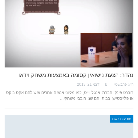
נהדר: הצעת נישואין קסומה באמצעות משחק וידאו
רועי פרבשטיין
דצמ 21, 2013
רוברט פינק וחברתו אנג'ל ווייט, כמו מליוני אנשים אחרים שיש להם אקס בוקס
או פלייסטיישן בבית, הם שני חובבי משחקי…
תופעות רשת