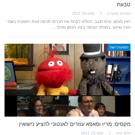
טבעת
מערכת הפטריה
ספט 30, 2012
ראין ג'ונסון, טייס חובב, החליט לקחת את חברתו לטיסה זוגית רומנטית בשמי
העיר שיקגו. במהלך הטיסה ביצע ג'ונסון מהלך…
תופעות רשת
מקסים: מריו ופאפא עוזרים לאנטוני להציע נישואין
גלעד גזית
ספט 23, 2012