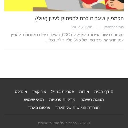
הקמפיין שיגרום לכם להפסיק לעשן (אולי)
רועי פרבשטיין
מרץ 20, 2012
סוכנות בריאות הציבור האמריקאית CDC, השיקה בימים האחרונים קמפיין
ענק חדש המוערך בשווי של כ 54 מליון דולר, בכל…
דף הבית
אודות
פטריות במייל
צור קשר
אינדקס
תצוגת רשימה
מדיניות פרטיות
תנאי שימוש
הצהרת הנגישות של האתר
פרסום באתר
© 2026 - הפטריה. כל הזכויות שמורות.