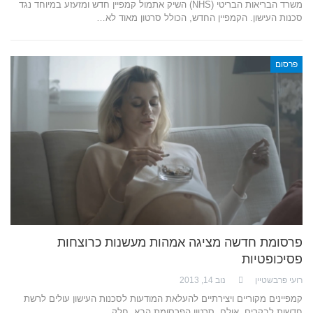
משרד הבריאות הבריטי (NHS) השיק אתמול קמפיין חדש ומזעזע במיוחד נגד
סכנות העישון. הקמפיין החדש, הכולל סרטון מאוד לא…
פרסום
פרסומת חדשה מציגה אמהות מעשנות כרוצחות
פסיכופטיות
רועי פרבשטיין
נוב 14, 2013
קמפיינים מקוריים ויצירתיים להעלאת המודעות לסכנות העישון עולים לרשת
חדשות לבקרים. אולם, סרטון הפרסומת הבא, חלק…