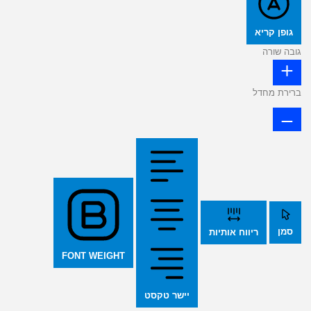
גופן קריא
גובה שורה
ברירת מחדל
סמן
ריווח אותיות
FONT WEIGHT
יישר טקסט