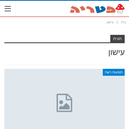
בית
עישון
תגית
עישון
תופעות רשת