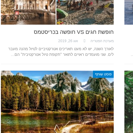
חופשת חגים VS חופשה בכריסטמס
מערכת הפטריה
אוג 26, 2019
לאורך השנה, יש לא מעט תאריכים אטרקטיביים לטיול מהנה מעבר
…
לים. שני מועמדים ראויים לתואר "תקופת טיול אטרקטיבית" הם…
פוסט שותף