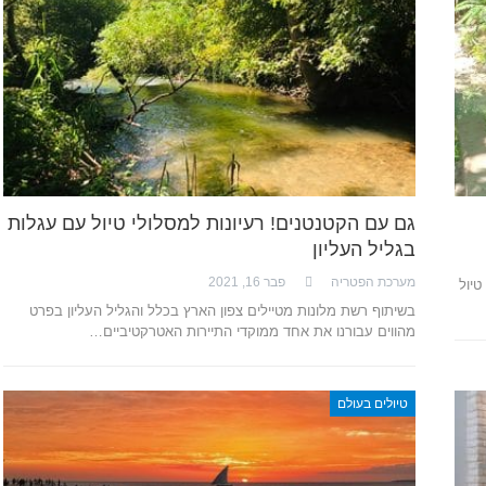
גם עם הקטנטנים! רעיונות למסלולי טיול עם עגלות
בגליל העליון
מערכת הפטריה
פבר 16, 2021
יול
בשיתוף רשת מלונות מטיילים צפון הארץ בכלל והגליל העליון בפרט
מהווים עבורנו את אחד ממוקדי התיירות האטרקטיביים…
טיולים בעולם