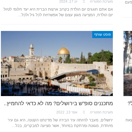
מערכת הפטריה
יונ 17, 2024
פעם
אם אתם חוגגים יום הולדת בקרוב ארצות הברית היא יעד חלומי לטיול
יום הולדת, המציעה מגוון עצום של אפשרויות לכל גיל ולכל…
פוסט שותף
?
מתכננים סופ"ש בירושלים? מה לא כדאי להחמיץ..
מערכת הפטריה
אפר 13, 2022
צאת
ירושלים, מעבר להיותה עיר הבירה של מדינתנו הקטנה, היא גם עיר
מיוחדת, מגוונת ומרתקת במיוחד, אשר מציעה למבקרים, בכל…