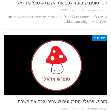
הסרטונים שיבזבזו לכם את השבת – סופ"ש ויראלי
מערכת הפטריה
דצמ 6, 2013
קורע: כלבים שמפחדים לעבור ליד חתולים // Post by ‎פטריה פוטוגנית‎. תודה
לשלום פרץ ו - Most amazing…
בעלי חיים
סופ"ש ויראלי: הסרטונים שיעבירו לכם את השבת
מערכת הפטריה
נוב 22, 2013