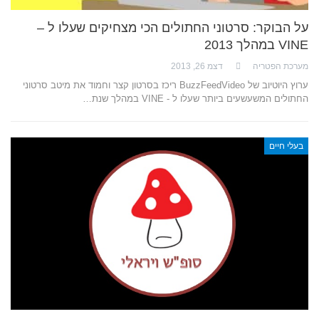
על הבוקר: סרטוני החתולים הכי מצחיקים שעלו ל –
VINE במהלך 2013
מערכת הפטריה
דצמ 26, 2013
ערוץ היוטיוב של BuzzFeedVideo ריכז בסרטון קצר וחמוד את מיטב סרטוני
החתולים המשעשעים ביותר שעלו ל - VINE במהלך שנת…
בעלי חיים