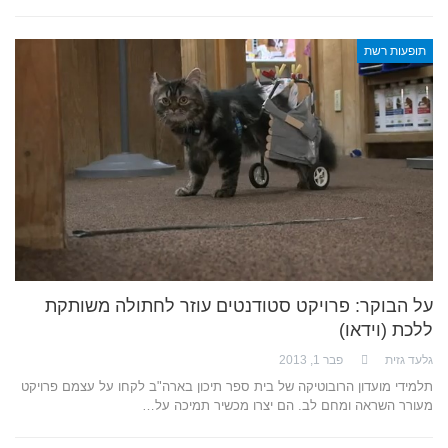
תופעות רשת
על הבוקר: פרויקט סטודנטים עוזר לחתולה משותקת
ללכת (וידאו)
גלעד גזית
פבר 1, 2013
תלמידי מועדון הרובוטיקה של בית ספר תיכון בארה"ב לקחו על עצמם פרויקט
מעורר השראה ומחם לב. הם יצרו מכשיר תמיכה על…