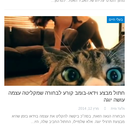
מתוך הסרט 'עלייתו של האביר האפל'. לסרטון…
בעלי חיים
חתול מבצע וידאו-בומב קורע לבחורה שמקליטה עצמה
עושה יוגה
גלעד גזית
מרץ 12, 2014
הבחורה הנאה הזאת, בסה"כ ביקשה להקליט את עצמה בוידאו בזמן שהיא
מבצעת תרגילי יוגה. אלא שלמיילו, החתול החביב שלה, היו…