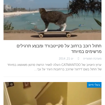
חתול רוכב ברחוב על סקייטבורד ומבצע תרגילים
מרשימים במיוחד
מערכת הפטריה
ינו 21, 2014
ערוץ היוטיוב של CATMANTOO העלה לאוויר הרשת סרטון משעשע במיוחד
של חתול בשם 'דידגה' שרוכב ברחובות העיר על גבי…
בעלי חיים