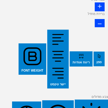
ברירת מחדל
סמן
ריווח אותיות
FONT WEIGHT
יישר טקסט
צבע מודולים