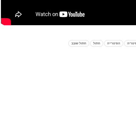
יטריה
הפיטרייה
חתול
חתול שובב