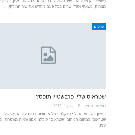
כששני כהן שרה את "שיר השוקה" בפרסומת לתשעה מליון, זה זיוף ו
מצחיק. כשאקי וסנדי שרים בכל פעם מחדש את שיר המילקי,…
פרסום
שטראוס שלי. פרבשטיין תופס?
רועי פרבשטיין
מרץ 4, 2011
במשך השבוע החולף נתקלנו בשלטי חוצות רבים עם הסמל של
שטראוס ובמקום הכיתוב "שטראוס" קיבלנו מגוון שמות משפחה. ע
פניו…