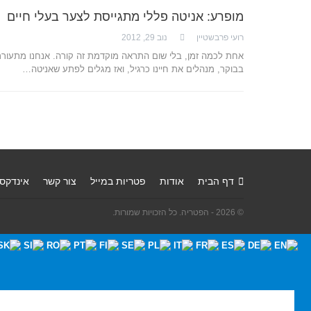
מופרע: אניטה פללי מתגייסת לצער בעלי חיים
רועי פרבשטיין
נוב 29, 2012
אחת לכמה זמן, בלי שום התראה מוקדמת זה קורה. אנחנו מתעורר
בבוקר, מנהלים את חיינו כרגיל, ואז מגלים לפתע שאניטה…
דף הבית
אודות
פטריות במייל
צור קשר
אינדקס
© 2026 - הפטריה. כל הזכויות שמורות.