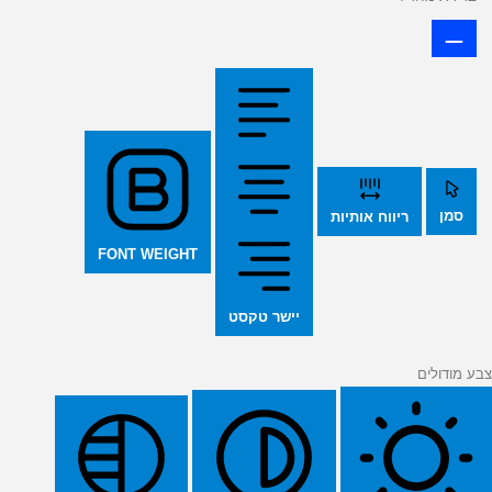
סמן
ריווח אותיות
FONT WEIGHT
יישר טקסט
צבע מודולים