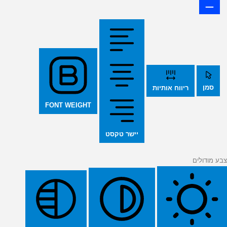
סמן
ריווח אותיות
FONT WEIGHT
יישר טקסט
צבע מודולים