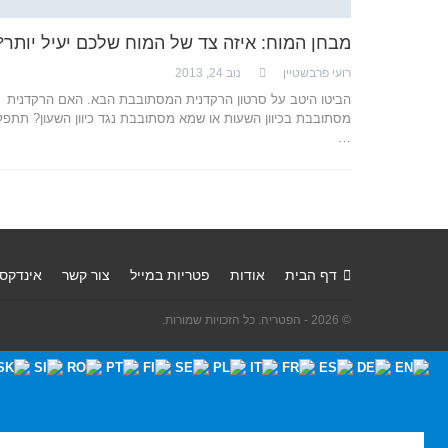
מבחן המוח: איזה צד של המוח שלכם יעיל יותר?
רועי פרבשטיין
נוב 24, 2013
הביטו היטב על סרטון הרקדנית המסתובבת הבא. האם הרקדנית
מסתובבת בכיוון השעות או שמא מסתובבת נגד כיוון השעון? תתפל
…
דף הבית
אודות
פטריות במייל
צור קשר
אינדקס
© 2026 - הפטריה. כל הזכויות שמורות.