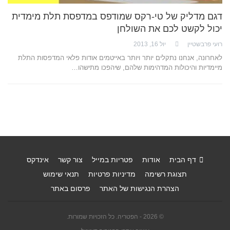
דגם מדליק של טי-רקס שמודפס במדפסת תלת מימדית
יכול לקשט לכם את השולחן
רועי פרבשטיין
יול 16, 2013
לאחרונה, אנחנו נתקלים יותר ויותר באייטמים אודות פלאי המדפסות התלת
מיימדיות והיכולות המדהימות שלהם, שיהפכו מתישהו…
דף הבית
אודות
פטריות במייל
צור קשר
אינדקס
תצוגת רשימה
מדיניות פרטיות
תנאי שימוש
הצהרת הנגישות של האתר
פרסום באתר
© 2026 - הפטריה. כל הזכויות שמורות.