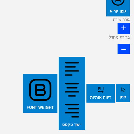
גופן קריא
גובה שורה
ברירת מחדל
סמן
ריווח אותיות
FONT WEIGHT
יישר טקסט