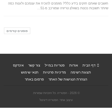
חושבים שאתם חזקים בידע כללי? מוזמנים להוכיח את עצמכם ולענות כמה
שיותר תשובות נכונות בשאלון טריוויה שמורכב מ-51…
פוסטים קודמים
דף הבית
אודות
פטריות במייל
צור קשר
אינדקס
תצוגת רשימה
מדיניות פרטיות
תנאי שימוש
הצהרת הנגישות של האתר
פרסום באתר
© 2026 - הפטריה. כל הזכויות שמורות.
עיצוב אתר: הפטריה דיגיטל