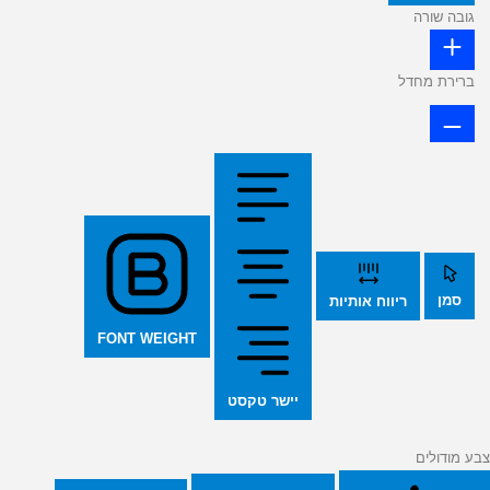
גובה שורה
ברירת מחדל
סמן
ריווח אותיות
FONT WEIGHT
יישר טקסט
צבע מודולים