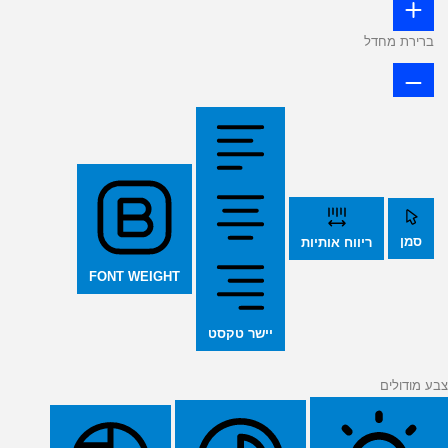
ברירת מחדל
סמן
ריווח אותיות
FONT WEIGHT
יישר טקסט
צבע מודולים