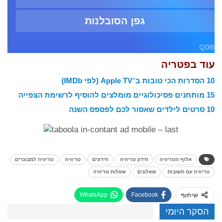
גפן הסובלנות
QDB
עוד בפטריה
10 הסדרות הכי טובות ב־Apple TV (לפי IMDb)
15 מותחנים פסיכולוגיים מומלצים להוסיף לרשימת הצפייה
10 סרטים לילדים שאסור לכם לפספס השנה
אלוף הטריוויה
חידון טריוויה
חידונים
טריוויה
טריוויה למבוגרים
טריוויה עם תשובות
שאלונים
שאלות טריוויה
WhatsApp
Facebook
שיתוף
הסקר היומי