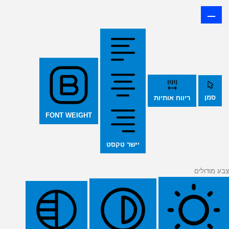
סמן
ריווח אותיות
FONT WEIGHT
יישר טקסט
צבע מודולים