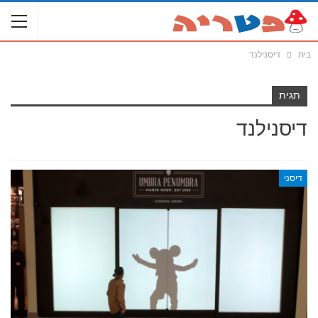
בית
דיסנילנד
תגית
דיסנילנד
דיסני