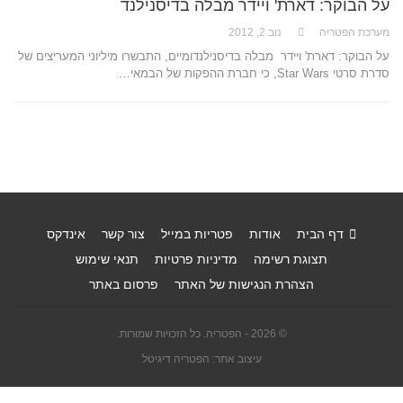
על הבוקר: דארת' ויידר מבלה בדיסנילנד
מערכת הפטריה
נוב 2, 2012
על הבוקר: דארת' ויידר מבלה בדיסנילנדומיים, התבשרו מיליוני המעריצים של
סדרת סרטי Star Wars, כי חברת ההפקות של הבמאי…
דף הבית
אודות
פטריות במייל
צור קשר
אינדקס
תצוגת רשימה
מדיניות פרטיות
תנאי שימוש
הצהרת הנגישות של האתר
פרסום באתר
© 2026 - הפטריה. כל הזכויות שמורות.
עיצוב אתר: הפטריה דיגיטל