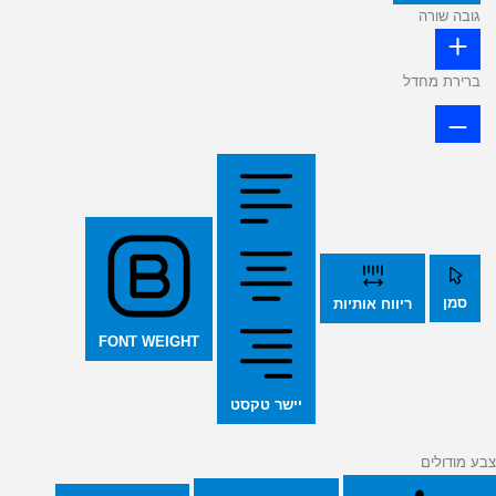
גובה שורה
ברירת מחדל
סמן
ריווח אותיות
FONT WEIGHT
יישר טקסט
צבע מודולים