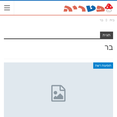
בית
בר
תגית
בר
תופעות רשת