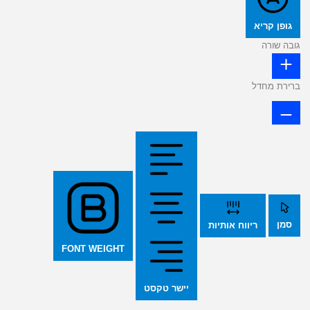
גופן קריא
גובה שורה
ברירת מחדל
סמן
ריווח אותיות
FONT WEIGHT
יישר טקסט