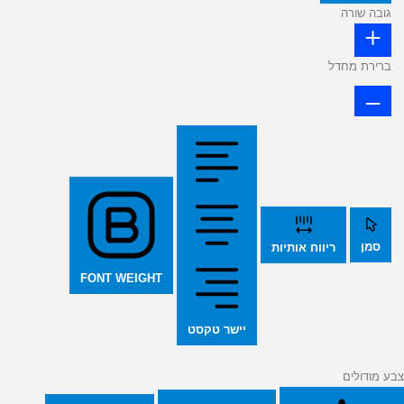
גובה שורה
ברירת מחדל
סמן
ריווח אותיות
FONT WEIGHT
יישר טקסט
צבע מודולים