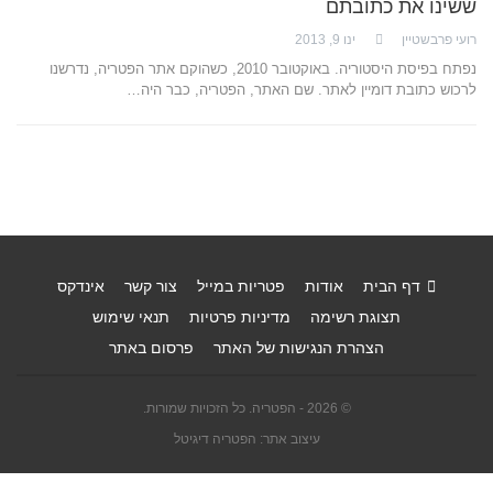
ששינו את כתובתם
רועי פרבשטיין
ינו 9, 2013
נפתח בפיסת היסטוריה. באוקטובר 2010, כשהוקם אתר הפטריה, נדרשנו
לרכוש כתובת דומיין לאתר. שם האתר, הפטריה, כבר היה…
דף הבית
אודות
פטריות במייל
צור קשר
אינדקס
תצוגת רשימה
מדיניות פרטיות
תנאי שימוש
הצהרת הנגישות של האתר
פרסום באתר
© 2026 - הפטריה. כל הזכויות שמורות.
עיצוב אתר: הפטריה דיגיטל