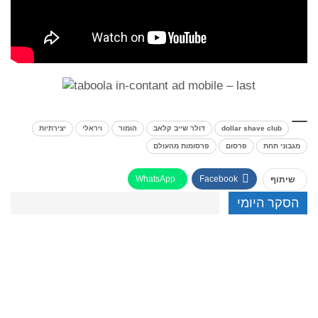
dollar shave club
דולר שייב קלאב
הומור
ויראלי
יצירתיות
מגבוני תחת
פרסום
פרסומות מהעולם
WhatsApp
Facebook
שיתוף
הסקר היומי