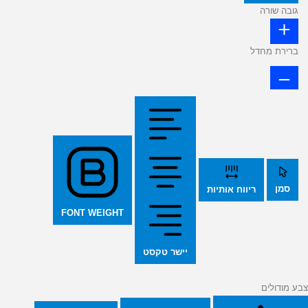
גובה שורה
ברירת מחדל
סמן
ריווח אותיות
FONT WEIGHT
יישר טקסט
צבע מודולים