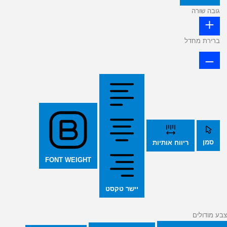
גובה שורה
ברירת מחדל
סמן
ריווח אותיות
FONT WEIGHT
יישר טקסט
צבע מודולים