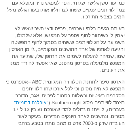
כמו עוד סשן גלישה שגרתי, הפך למפגש נדיר ומופלא עם
צמד לווייתנים ענקיים ששחו לצדו וליוו אותו בעודו גולש מעל
המים בצבעי התורכיז.
באותם רגעים בלתי נשכחים, פרייס ודאי חשב שאיש לא
יאמין לו כשיחזור לחוף ויספר על המפגש, אלא שלמזלו,
השמועה על זוג לווייתנים ששוחים בסמוך לחוף התפשטה
והגיעה לאוזניו של אחד התושבים המקומיים, ג'יימן האדסון
שמו, שמיהר להעלות לשמים את הרחפן שלו, שתיעד את
המפגש מלמעלה בסרטון מהפנט שאי אפשר להוריד ממנו
את העיניים.
האדסון סיפר לתחנת הטלוויזיה המקומית ABC –אספרנס כי
המפגש לא היה מסוכן וכי לכל אורכו שחו הלווייתנים
הסקרנים באיטיות ובשלווה בסמוך לפרייס. אגב, מדובר
בצמד לווייתנים מסוג Southern right (
"אובלנה דרומית"
בעברית), לווייתנים גדולים למדי שאורכם נע בין 13 ל-17
מטרים, ונחשבים לאחד היונקים הנדירים, בעיקר לאור
העובדה שרק כ-7000 פרטים מהם נותרו בטבע ברחבי