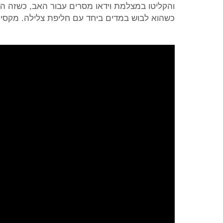
והקליטו במצלמת וידאו מסרים עבור האב, כשזה 
כשהוא לבוש במדים ביחד עם חליפת צלילה. מקסים