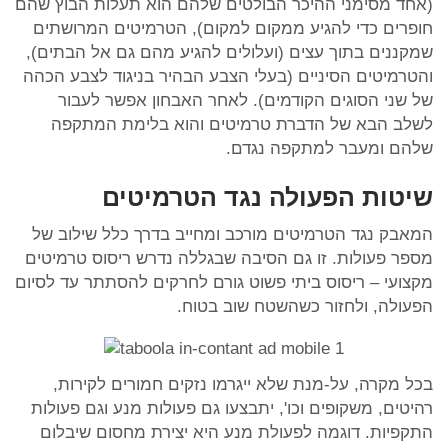
(אחד מסימני ההיכר הבולטים שלהם הוא תעלות הבוץ שהם
חופרים כדי להגיע ממקום למקום), הטרמיטים המרושתים
שמקננים בתוך עצים (ועלולים להגיע מהם גם אל הבתים),
והטרמיטים הסיניים (בעלי הצבע הבהיר בניגוד לצבע הכהה
של שני הסוגים הקודמים). לאחר האבחון אפשר לעבור
לשלב הבא של הדברת טרמיטים והוא בלימת המתקפה
שלהם ומעבר למתקפה נגדם.
שיטות הפעולה נגד הטרמיטים
המאבק נגד הטרמיטים מורכב ומחייב בדרך כלל שילוב של
מספר פעולות. זו גם הסיבה שבגללה נדרש ריסוס טרמיטים
מקצועי – ריסוס ביתי פשוט גורם לחרקים להסתתר עד לסיום
הפעולה, ולחזור כשהשטח שוב בטוח.
בכל מקרה, על-מנת שלא ייגרמו נזקים חמורים לקירות,
רהיטים, משקופים וכו', יתבצעו גם פעולות מנע וגם פעולות
התקפיות. דוגמה לפעולת מנע היא יצירת מחסום שיבלום