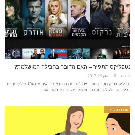
נטפליקס התגייר – האם מדובר בחבילה המושלמת?
ג'ירפה
אוק 22, 2017
נטפליקס היא חברת סטרימינג (הזרמת תוכן) אמריקאית עם 104 מיליון מנויים
בכל רחבי העולם. החברה הוקמה על ידי ריד הסטינגס…
סדרות טלוויזיה