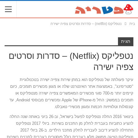
בית
נטפליקס (netflix) – סדרות וסרטים צפיה ישירה
תגית
נטפליקס (netflix) – סדרות וסרטים
צפיה ישירה
עיקר פעולתה של נטפליקס הוא במתן שירות צפייה ישירה בטכנולוגיית
"סטרימינג", באמצעות אתר האינטרנט שלה או מגוון מכשירים תומכים, כיום
קיימים יותר מ-700 סוגי מכשירים המאפשרים צפייה ישירה מנטפליקס או
תומכים בממשק: החל מ-iPhone של Apple ומכשירים מבוססי Android, עד
קונסולות וטלוויזיות חכמות ומגוון מכשירי טאבלט.
בינואר 2016 החלה נטפליקס לפעול בישראל, וב-26 ביוני באותה שנה החלה
להציע כתוביות בעברית לחלק מן התכנים בשירות. ביולי 2017 נטפליקס
התחילה להציע דיבוב לעברית לחלק מתכני הילדים. ב-26 ביולי 2017
נטפליקס הציגה ממשק מלא בעברית כולל פוסטרים בעברית לתכנים בשירות.