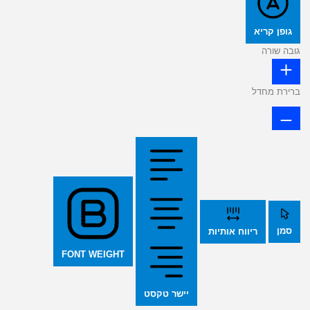
גופן קריא
גובה שורה
ברירת מחדל
סמן
ריווח אותיות
FONT WEIGHT
יישר טקסט