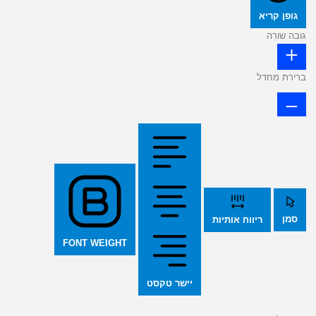
גופן קריא
גובה שורה
ברירת מחדל
סמן
ריווח אותיות
FONT WEIGHT
יישר טקסט