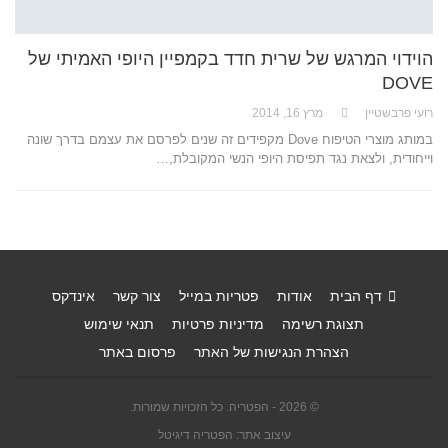
הוידוי המרגש של שרית חדד בקמפיין היופי האמיתי של
DOVE
רועי פרבשטיין
מרץ 16, 2014
במותג מוצרי הטיפוח Dove מקפידים זה שנים לפרסם את עצמם בדרך שונה
וייחודית, ולצאת נגד תפיסת היופי הנשי המקובלת,…
דף הבית
אודות
פטריות במייל
צור קשר
אינדקס
תצוגת רשימה
מדיניות פרטיות
תנאי שימוש
הצהרת הנגישות של האתר
פרסום באתר
© 2026 - הפטריה. כל הזכויות שמורות.
עיצוב אתר: הפטריה דיגיטל