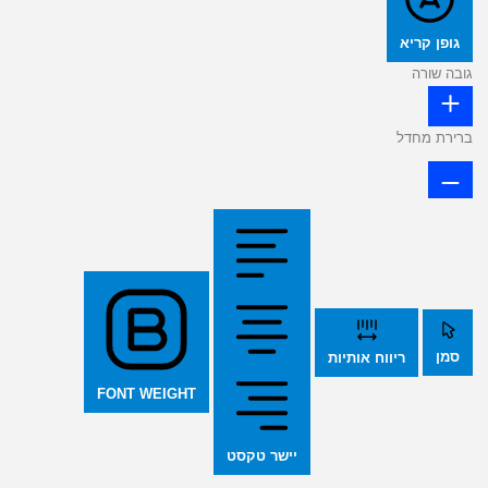
גופן קריא
גובה שורה
ברירת מחדל
סמן
ריווח אותיות
FONT WEIGHT
יישר טקסט