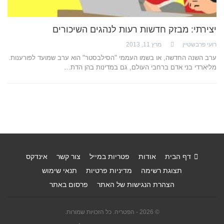
יצירתי: מבזק חדשות רעות לנהגים השיכורים
רועי פרבשטיין
מרץ 11, 2013
ערב השנה החדשה, או בשמו העממי "הסילבסטר" הוא ערב שמועד לפורענות.
מליארדי בני אדם ברחבי העולם, גם במדינות בהן הדת…
דף הבית
אודות
פטריות במייל
צור קשר
אינדקס
תצוגת רשימה
מדיניות פרטיות
תנאי שימוש
הצהרת הנגישות של האתר
פרסום באתר
© 2026 - הפטריה. כל הזכויות שמורות.