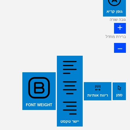
גופן קריא
גובה שורה
ברירת מחדל
סמן
ריווח אותיות
FONT WEIGHT
יישר טקסט