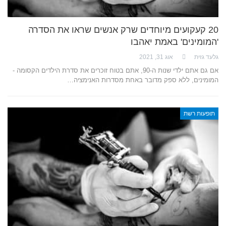
20 קעקועים מיוחדים שרק אנשים שראו את הסדרה
'המומינים' באמת יאהבו
גלעד גזית
אוג 31, 2021
אם גם אתם ילדי שנות ה-90, אתם בטוח זוכרים את סדרת הילדים הקסומה -
המומינים, ללא ספק מדובר באחת מסדרות האנימציה…
תופעות רשת