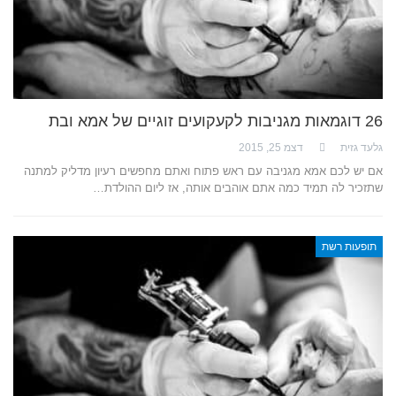
26 דוגמאות מגניבות לקעקועים זוגיים של אמא ובת
גלעד גזית
דצמ 25, 2015
אם יש לכם אמא מגניבה עם ראש פתוח ואתם מחפשים רעיון מדליק למתנה
שתזכיר לה תמיד כמה אתם אוהבים אותה, אז ליום ההולדת…
תופעות רשת