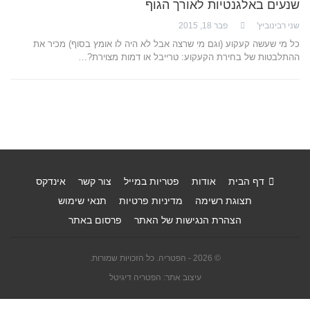
שנעים באלגנטיות לאורך הגוף
שני רבינוביץ'
פבר 18, 2015
כל מי שעשה קעקוע (וגם מי שרצה אבל לא היה לו אומץ בסוף) מכיר את
ההתלבטות של בחירת הקעקוע: טרייבל או דמות מצוירת?…
דף הבית
אודות
פטריות במייל
צור קשר
אינדקס
תצוגת רשימה
מדיניות פרטיות
תנאי שימוש
הצהרת הנגישות של האתר
פרסום באתר
© 2026 - הפטריה. כל הזכויות שמורות.
עיצוב אתר: הפטריה דיגיטל