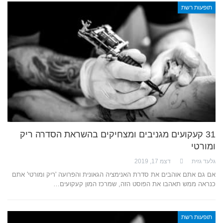
תופעות רשת
31 קעקועים מגניבים ומצחיקים בהשראת הסדרה ריק
ומורטי
גלעד גזית
דצמ 17, 2019
אם גם אתם אוהבים את סדרת האנימציה הגאונית והפרועה 'ריק ומורטי' אתם
כנראה ממש תאהבו את הפוסט הזה, שמרכז המון קעקועים…
תופעות רשת