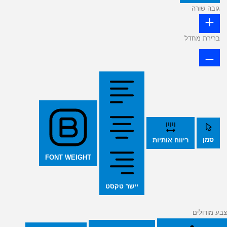
גובה שורה
ברירת מחדל
סמן
ריווח אותיות
FONT WEIGHT
יישר טקסט
צבע מודולים