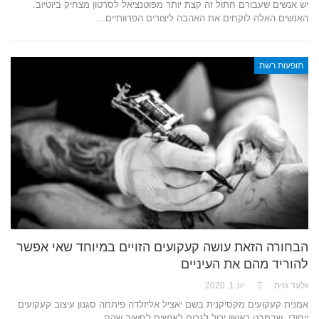
יש אנשים שעבורם חתול זה קצת יותר מפוטנציאל לסרטון מצחיק ביוטיוב.
האנשים האלה לוקחים את האהבה ליצורים הפרוותיים…
תופעות רשת
הבחורה הזאת עושה קעקועים הזויים במיוחד שאי אפשר
להוריד מהם את העיניים
גלעד גזית
יונ 1, 2020
אמנית קעקועים מקסיקנית בשם יאציל אליזלדה פיתחה סגנון עיצוב קעקועים
ייחודי, שבמבט ראשון יכול לגרום לאנשים לחשוב שהם…