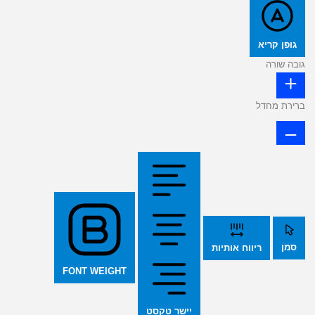
גופן קריא
גובה שורה
ברירת מחדל
סמן
ריווח אותיות
FONT WEIGHT
יישר טקסט