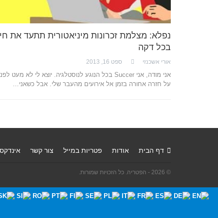
נפלא: מצלמת זכרונות מיניאטורית תתעד את חי
בכל דקה
אורי אשכנזי
ספט 16, 2013
אני מודה, אני Succer בכל הנוגע לנוסטלגיה. יוצא לי לא מעט לפ
על חזרה אחורה בזמן אל אירועים מהעבר שלי. אבל כשאני…
דף הבית
אודות
פטריות במייל
צור קשר
אינדקס
© 2026 - הפטריה. כל הזכויות שמורות.