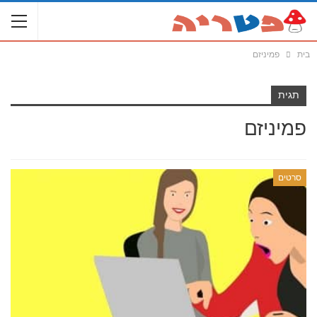
בית
פמיניזם
תגית
פמיניזם
סרטים