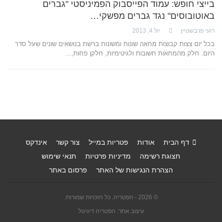
בייצי חופש: עמוד הפייסבוק הפמיניסטי "גברים
באוטובוסים" נגד גברים מפשקי…
רועי פרבשטיין
יול 4, 2013
בכל יום צצות קבוצות מחאה שונות ומשונות ברשת בנושאים שונים שעל סדר
היום. חלק מהמחאות חשובות ולגיטימיות, חלקן פחות,…
דף הבית
אודות
פטריות במייל
צור קשר
אינדקס
תצוגת רשימה
מדיניות פרטיות
תנאי שימוש
הצהרת הנגישות של האתר
פרסום באתר
© 2026 - הפטריה. כל הזכויות שמורות.
עיצוב אתר: הפטריה דיגיטל