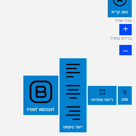
גופן קריא
גובה שורה
ברירת מחדל
סמן
ריווח אותיות
FONT WEIGHT
יישר טקסט