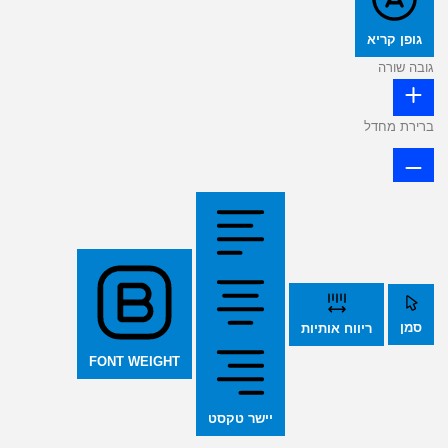
גופן קריא
גובה שורה
ברירת מחדל
סמן
ריווח אותיות
FONT WEIGHT
יישר טקסט