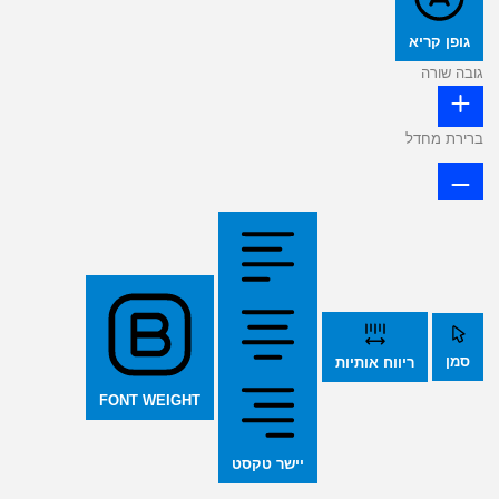
גופן קריא
גובה שורה
ברירת מחדל
סמן
ריווח אותיות
FONT WEIGHT
יישר טקסט