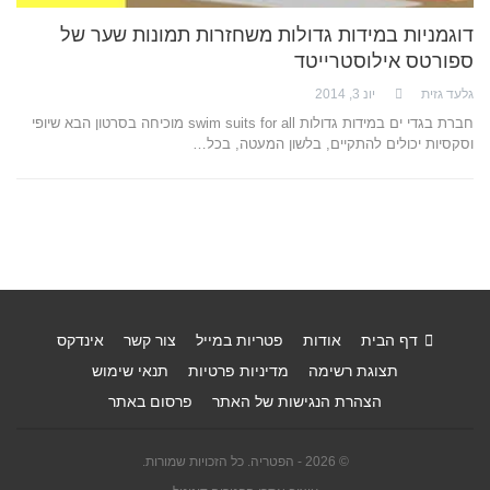
דוגמניות במידות גדולות משחזרות תמונות שער של
ספורטס אילוסטרייטד
גלעד גזית
יונ 3, 2014
חברת בגדי ים במידות גדולות swim suits for all מוכיחה בסרטון הבא שיופי
וסקסיות יכולים להתקיים, בלשון המעטה, בכל…
דף הבית
אודות
פטריות במייל
צור קשר
אינדקס
תצוגת רשימה
מדיניות פרטיות
תנאי שימוש
הצהרת הנגישות של האתר
פרסום באתר
© 2026 - הפטריה. כל הזכויות שמורות.