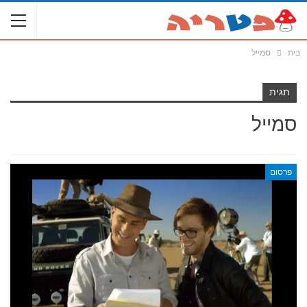
בית
סמייל
תגית
סמייל
פרסום