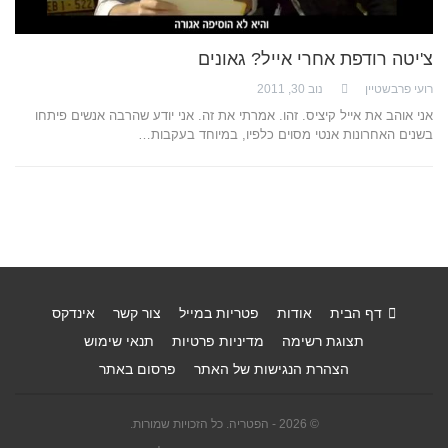
צ'יטה רודפת אחרי אייל? גאונים
רועי פרבשטיין
נוב 30, 2011
אני אוהב את אייל קיציס. זהו. אמרתי את זה. אני יודע שהרבה אנשים פיתחו
בשנים האחרונות אנטי מסוים כלפיו, במיוחד בעקבות…
דף הבית
אודות
פטריות במייל
צור קשר
אינדקס
תצוגת רשימה
מדיניות פרטיות
תנאי שימוש
הצהרת הנגישות של האתר
פרסום באתר
© 2026 - הפטריה. כל הזכויות שמורות.