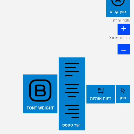
גופן קריא
גובה שורה
ברירת מחדל
סמן
ריווח אותיות
FONT WEIGHT
יישר טקסט