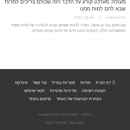
מעולה: מערכון קורע על הדבר הזה שכולם צריכים למרות
שבא להם למות ממנו
רועי פרבשטיין
אוג 10, 2014
אם אתם גבר או אישה, וסביר להניח שאתם עונים להגדרה של אחת משתי
האפשרויות הללו, החוקים החברתיים על פיהם אנחנו פועלים…
דף הבית
אודות
פטריות במייל
צור קשר
אינדקס
תצוגת רשימה
מדיניות פרטיות
תנאי שימוש
הצהרת הנגישות של האתר
פרסום באתר
© 2026 - הפטריה. כל הזכויות שמורות.
עיצוב אתר: הפטריה דיגיטל