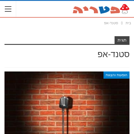
בית
סטנד-אפ
תגית
סטנד-אפ
הופעות והצגות