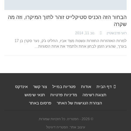
הבחור הזה הכניס סטיקלייט זוהר לתוך המיקרו, וזה מה
שקרה
רועי פרבשטיין
נוב 11, 2014
למרות האזהזרות החוזרות ונשנות מצד אביו, החליט ג'ק, נער סקרן בן 17
בערך, שהגיע הזמן לבחון אחת ולתמיד את אחת הסוגיות…
דף הבית
אודות
פטריות במייל
צור קשר
אינדקס
תצוגת רשימה
מדיניות פרטיות
תנאי שימוש
הצהרת הנגישות של האתר
פרסום באתר
© 2026 - הפטריה. כל הזכויות שמורות.
עיצוב אתר: הפטריה דיגיטל