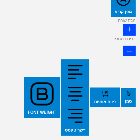
גופן קריא
גובה שורה
ברירת מחדל
סמן
ריווח אותיות
FONT WEIGHT
יישר טקסט