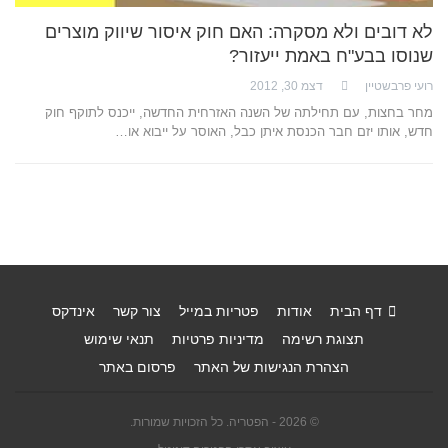
לא דובים ולא מסקרה: האם חוק איסור שיווק מוצרים
שנוסו בבע"ח באמת ייעזור?
רועי פרבשטיין
דצמ 30, 2012
מחר בחצות, עם תחילתה של השנה האזרחית החדשה, ייכנס לתוקף חוק
חדש, אותו יזם חבר הכנסת איתן כבל, האוסר על ייבוא או…
דף הבית
אודות
פטריות במייל
צור קשר
אינדקס
תצוגת רשימה
מדיניות פרטיות
תנאי שימוש
הצהרת הנגישות של האתר
פרסום באתר
© 2026 - הפטריה. כל הזכויות שמורות.