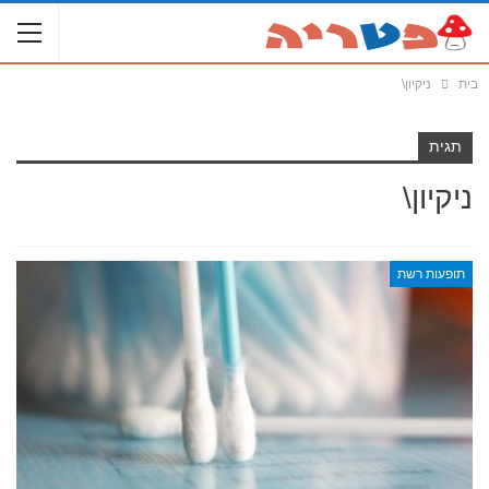
בית
ניקיון\
תגית
ניקיון\
תופעות רשת