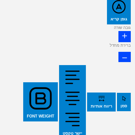
גופן קריא
גובה שורה
ברירת מחדל
סמן
ריווח אותיות
FONT WEIGHT
יישר טקסט