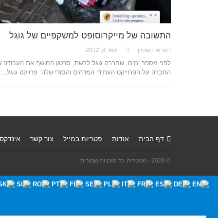
התשובה של מייקרוסופט למשקפיים של גוגל
רועי פרבשטיין
אפר 9, 2012
לפני מספר ימים, שחררה גוגל לרשת, סרטון החושף את העבודה 
החברה על הפרוייקט העתידי המדהים והסודי שלה: פרויקט גוגל…
דף הבית
אודות
פטריות במייל
צור קשר
אינדקס
© 2026 - הפטריה. כל הזכויות שמורות.