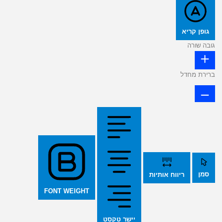
גופן קריא
גובה שורה
ברירת מחדל
סמן
ריווח אותיות
FONT WEIGHT
יישר טקסט