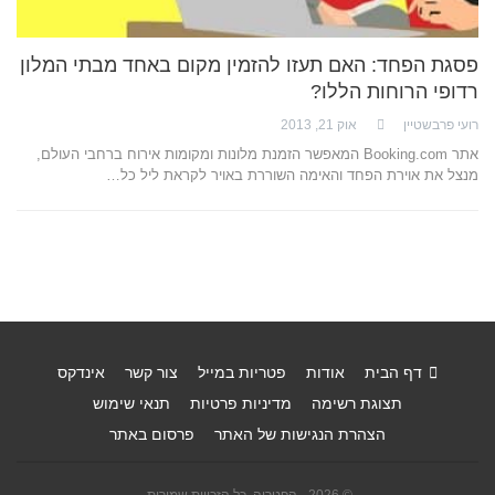
פסגת הפחד: האם תעזו להזמין מקום באחד מבתי המלון
רדופי הרוחות הללו?
רועי פרבשטיין
אוק 21, 2013
אתר Booking.com המאפשר הזמנת מלונות ומקומות אירוח ברחבי העולם,
מנצל את אוירת הפחד והאימה השוררת באויר לקראת ליל כל…
דף הבית
אודות
פטריות במייל
צור קשר
אינדקס
תצוגת רשימה
מדיניות פרטיות
תנאי שימוש
הצהרת הנגישות של האתר
פרסום באתר