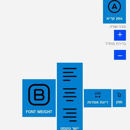
גופן קריא
גובה שורה
ברירת מחדל
סמן
ריווח אותיות
FONT WEIGHT
יישר טקסט