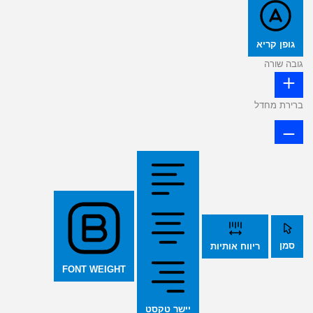
גופן קריא
גובה שורה
ברירת מחדל
סמן
ריווח אותיות
FONT WEIGHT
יישר טקסט