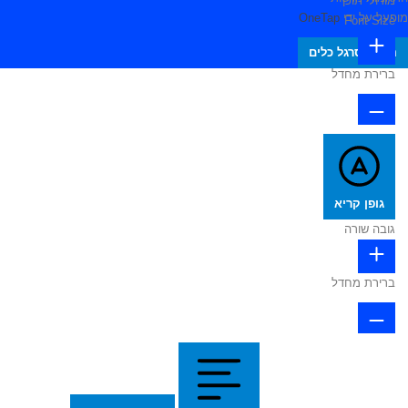
מודולי תוכן
מופעל על ידי
OneTap
Font Size
הסתר סרגל כלים
ברירת מחדל
גופן קריא
גובה שורה
ברירת מחדל