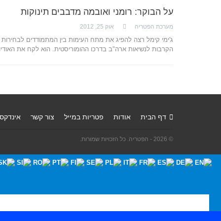
על הבוקר: רומני ואובמה מדבבים תינוקות
מערכת הפטריה
אוק 25, 2012
ג'ימי קימל רצה להפיג את מתח העימות בין המתמודדים לבחירות
הקרבות לנשיאות ארה"ב בדרכו ההומוריסטית. הוא לקח את האודי
דף הבית
אודות
פטריות במייל
צור קשר
אינדקס
© 2026 - הפטריה. כל הזכויות שמורות.