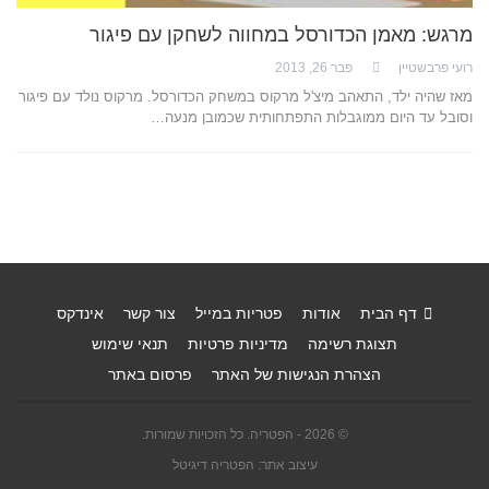
מרגש: מאמן הכדורסל במחווה לשחקן עם פיגור
רועי פרבשטיין
פבר 26, 2013
מאז שהיה ילד, התאהב מיצ'ל מרקוס במשחק הכדורסל. מרקוס נולד עם פיגור
וסובל עד היום ממוגבלות התפתחותית שכמובן מנעה…
דף הבית
אודות
פטריות במייל
צור קשר
אינדקס
תצוגת רשימה
מדיניות פרטיות
תנאי שימוש
הצהרת הנגישות של האתר
פרסום באתר
© 2026 - הפטריה. כל הזכויות שמורות.
עיצוב אתר: הפטריה דיגיטל