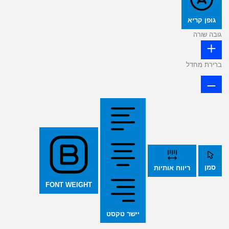
גופן קריא
גובה שורה
ברירת מחדל
סמן
ריווח אותיות
FONT WEIGHT
יישר טקסט