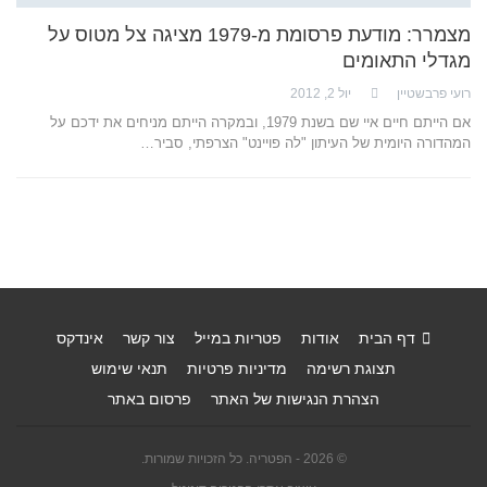
מצמרר: מודעת פרסומת מ-1979 מציגה צל מטוס על
מגדלי התאומים
רועי פרבשטיין
יול 2, 2012
אם הייתם חיים איי שם בשנת 1979, ובמקרה הייתם מניחים את ידכם על
המהדורה היומית של העיתון "לה פויינט" הצרפתי, סביר…
דף הבית
אודות
פטריות במייל
צור קשר
אינדקס
תצוגת רשימה
מדיניות פרטיות
תנאי שימוש
הצהרת הנגישות של האתר
פרסום באתר
© 2026 - הפטריה. כל הזכויות שמורות.