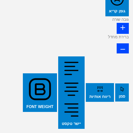
גופן קריא
גובה שורה
ברירת מחדל
סמן
ריווח אותיות
FONT WEIGHT
יישר טקסט